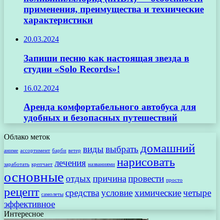
применения, преимущества и технические
характеристики
20.03.2024
Запиши песню как настоящая звезда в
студии «Solo Records»!
16.02.2024
Аренда комфортабельного автобуса для
удобных и безопасных путешествий
Облако меток
домашний
виды
выбрать
аниме
ассортимент
барби
ветер
нарисовать
лечения
заработать
крепчает
названиями
основные
отдых
причина
провести
просто
рецепт
средства
условие
химические
четыре
самолеты
эффективное
Интересное