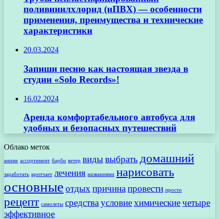
поливинилхлорид (нПВХ) — особенности
применения, преимущества и технические
характеристики
20.03.2024
Запиши песню как настоящая звезда в
студии «Solo Records»!
16.02.2024
Аренда комфортабельного автобуса для
удобных и безопасных путешествий
Облако меток
домашний
виды
выбрать
аниме
ассортимент
барби
ветер
нарисовать
лечения
заработать
крепчает
названиями
основные
отдых
причина
провести
просто
рецепт
средства
условие
химические
четыре
самолеты
эффективное