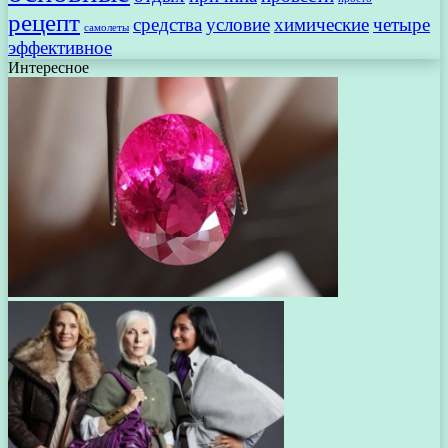
рецепт
средства
условие
химические
четыре
самолеты
эффективное
Интересное