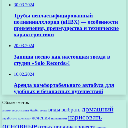
30.03.2024
Трубы непластифицированный
поливинилхлорид (нПВХ) — особенности
применения, преимущества и технические
характеристики
20.03.2024
Запиши песню как настоящая звезда в
студии «Solo Records»!
16.02.2024
Аренда комфортабельного автобуса для
удобных и безопасных путешествий
Облако меток
домашний
виды
выбрать
аниме
ассортимент
барби
ветер
нарисовать
лечения
заработать
крепчает
названиями
основные
отдых
причина
провести
просто