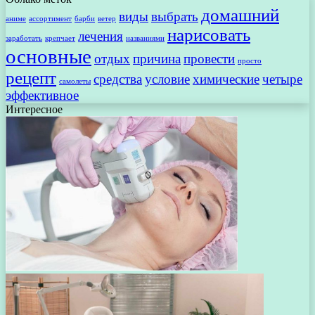
домашний
виды
выбрать
аниме
ассортимент
барби
ветер
нарисовать
лечения
заработать
крепчает
названиями
основные
отдых
причина
провести
просто
рецепт
средства
условие
химические
четыре
самолеты
эффективное
Интересное