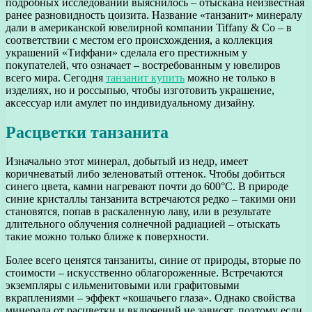
подробных исследований выяснилось – отыскана неизвестная
ранее разновидность цоизита. Название «танзанит» минералу
дали в американской ювелирной компании Tiffany & Co – в
соответствии с местом его происхождения, а коллекция
украшений «Тиффани» сделала его престижным у
покупателей, что означает – востребованным у ювелиров
всего мира. Сегодня
танзанит купить
можно не только в
изделиях, но и россыпью, чтобы изготовить украшение,
аксессуар или амулет по индивидуальному дизайну.
Расцветки танзанита
Изначально этот минерал, добытый из недр, имеет
коричневатый либо зеленоватый оттенок. Чтобы добиться
синего цвета, камни нагревают почти до 600°C. В природе
синие кристаллы танзанита встречаются редко – такими они
становятся, попав в раскаленную лаву, или в результате
длительного облучения солнечной радиацией – отыскать
такие можно только ближе к поверхности.
Более всего ценятся танзаниты, синие от природы, вторые по
стоимости – искусственно облагороженные. Встречаются
экземпляры с ильменитовыми или графитовыми
вкраплениями – эффект «кошачьего глаза». Однако свойства
минерала от расцветки и включений не зависят, поэтому если