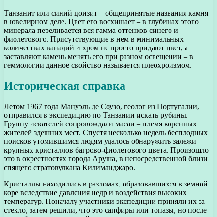
Танзанит или синий цоизит – общепринятые названия камня
в ювелирном деле. Цвет его восхищает – в глубинах этого
минерала переливается вся гамма оттенков синего и
фиолетового. Присутствующие в нем в минимальных
количествах ванадий и хром не просто придают цвет, а
заставляют камень менять его при разном освещении – в
геммологии данное свойство называется плеохроизмом.
Историческая справка
Летом 1967 года Мануэль де Соузо, геолог из Португалии,
отправился в экспедицию по Танзании искать рубины.
Группу искателей сопровождали масаи – племя коренных
жителей здешних мест. Спустя несколько недель бесплодных
поисков утомившимся людям удалось обнаружить залежи
крупных кристаллов багрово-фиолетового цвета. Произошло
это в окрестностях города Аруша, в непосредственной близи
спящего стратовулкана Килиманджаро.
Кристаллы находились в разломах, образовавшихся в земной
коре вследствие давления недр и воздействия высоких
температур. Поначалу участники экспедиции приняли их за
стекло, затем решили, что это сапфиры или топазы, но после