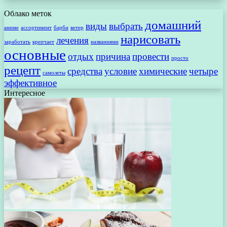
Облако меток
домашний
виды
выбрать
аниме
ассортимент
барби
ветер
нарисовать
лечения
заработать
крепчает
названиями
основные
отдых
причина
провести
просто
рецепт
средства
условие
химические
четыре
самолеты
эффективное
Интересное