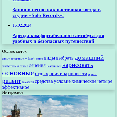
Запиши песню как настоящая звезда в
студии «Solo Records»!
16.02.2024
Аренда комфортабельного автобуса для
удобных и безопасных путешествий
Облако меток
домашний
виды
выбрать
аниме
ассортимент
барби
ветер
нарисовать
лечения
заработать
крепчает
названиями
основные
отдых
причина
провести
просто
рецепт
средства
условие
химические
четыре
самолеты
эффективное
Интересное