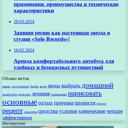
применения, преимущества и технические
характеристики
20.03.2024
Запиши песню как настоящая звезда в
студии «Solo Records»!
16.02.2024
Аренда комфортабельного автобуса для
удобных и безопасных путешествий
Облако меток
домашний
виды
выбрать
аниме
ассортимент
барби
ветер
нарисовать
лечения
заработать
крепчает
названиями
основные
отдых
причина
провести
просто
рецепт
средства
условие
химические
четыре
самолеты
эффективное
Интересное