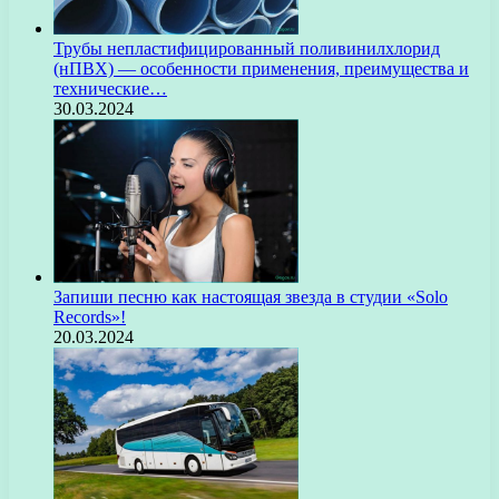
Трубы непластифицированный поливинилхлорид
(нПВХ) — особенности применения, преимущества и
технические…
30.03.2024
Запиши песню как настоящая звезда в студии «Solo
Records»!
20.03.2024