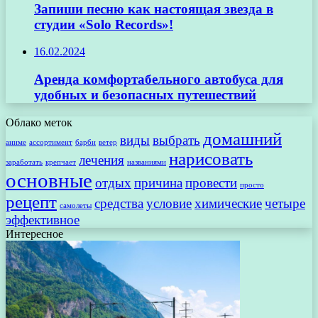
Запиши песню как настоящая звезда в
студии «Solo Records»!
16.02.2024
Аренда комфортабельного автобуса для
удобных и безопасных путешествий
Облако меток
домашний
виды
выбрать
аниме
ассортимент
барби
ветер
нарисовать
лечения
заработать
крепчает
названиями
основные
отдых
причина
провести
просто
рецепт
средства
условие
химические
четыре
самолеты
эффективное
Интересное