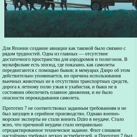
Для Японии создание авиации как таковой было связано с
рядом трудностей. Одна из главных — отсутствие
достаточного пространства для аэродромов и полигонов. В
мультфильме есть эпизод, где показано, как самолеты
передвигаются с помощью быков; в мемуарах Дзиро об этом
действительно упоминается, но причина использования
вьючных животных не в отсутствии транспортных средств,
дорога к летному полю узкая и ухабистая, и быки не в
состоянии обеспечить плавное движения, и не было
опасности опрокидывания самолета.
Прототип 7 не соответствовал заданным требованиям и не
был запущен в серийное производство. Однако военно-
морские эксперты не стали винить Dziro в неудаче. Стало
ясно, что причиной неудачи стало неправильно
отредактированное техническое задание. Флот слишком
настойчиво требовал легких истребителей, и Прототип 7 был