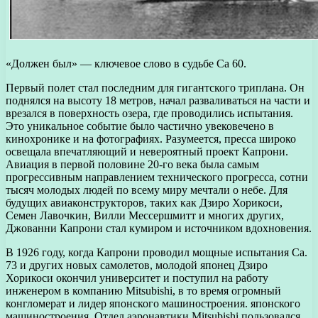
«Должен был» — ключевое слово в судьбе Са 60.
Первый полет стал последним для гигантского триплана. Он
поднялся на высоту 18 метров, начал разваливаться на части и
врезался в поверхность озера, где проводились испытания.
Это уникальное событие было частично увековечено в
кинохронике и на фотографиях. Разумеется, пресса широко
освещала впечатляющий и невероятный проект Капрони.
Авиация в первой половине 20-го века была самым
прогрессивным направлением технического прогресса, сотни
тысяч молодых людей по всему миру мечтали о небе. Для
будущих авиаконструкторов, таких как Дзиро Хорикоси,
Семен Лавочкин, Вилли Мессершмитт и многих других,
Джованни Капрони стал кумиром и источником вдохновения.
В 1926 году, когда Капрони проводил мощные испытания Ca.
73 и других новых самолетов, молодой японец Дзиро
Хорикоси окончил университет и поступил на работу
инженером в компанию Mitsubishi, в то время огромный
конгломерат и лидер японского машиностроения. японского
машиностроения. Отдел аэронавтики Mitsubishi пользовался