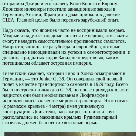
отправила Джиро и его коллегу Кило Корнса в Европу.
Японские инженеры посетили авиационные заводы в
Германии, Англии, Франции и даже прибыли в далекие
США. Главной целью было перенять зарубежный опыт.
Надо сказать, что японцев часто не воспринимали всерьез.
Мудрые и надутые западные гиганты не верили, что азиаты
смогут наладить самостоятельное производство самолетов.
Напротив, японцы не разубеждали европейцев, которые
специально недооценивали их успехи в самолетостроении, и
до конца тридцатых годов Запад не представлял, каким
потенциалом обладает островная империя.
Гигантский самолет, который Гиро и Хонзо осматривают в
Германии, — это Junker G. 38. Он совершил свой первый
полет в качестве транспортного самолета в 1929 году. Всего
было построено только два G. 38, но после прихода к власти
нацистов они были мобилизованы в Люфтваффе и
использовались в качестве мирного транспорта. Этот гигант
(с размахом крыльев 44 метра) имел уникальную
конструкцию. Двигатели, пассажиры, топливо и груз
располагались на массивных крыльях. Рудиментарный
фюзеляж должен был нести хвостовые перья.