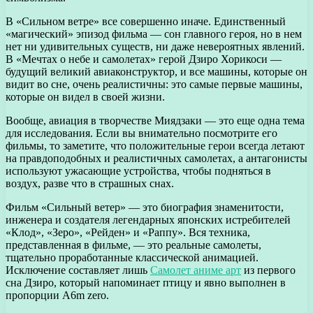
В «Сильном ветре» все совершенно иначе. Единственный
«магический» эпизод фильма — сон главного героя, но в нем
нет ни удивительных существ, ни даже невероятных явлений.
В «Мечтах о небе и самолетах» герой Дзиро Хорикоси —
будущий великий авиаконструктор, и все машины, которые он
видит во сне, очень реалистичны: это самые первые машины,
которые он видел в своей жизни.
Вообще, авиация в творчестве Миядзаки — это еще одна тема
для исследования. Если вы внимательно посмотрите его
фильмы, то заметите, что положительные герои всегда летают
на правдоподобных и реалистичных самолетах, а антагонисты
используют ужасающие устройства, чтобы подняться в
воздух, разве что в страшных снах.
Фильм «Сильный ветер» — это биография знаменитости,
инженера и создателя легендарных японских истребителей
«Клод», «Зеро», «Рейден» и «Раппу». Вся техника,
представленная в фильме, — это реальные самолеты,
тщательно проработанные классической анимацией.
Исключение составляет лишь
Самолет аниме арт
из первого
сна Дзиро, который напоминает птицу и явно выполнен в
пропорции A6m zero.