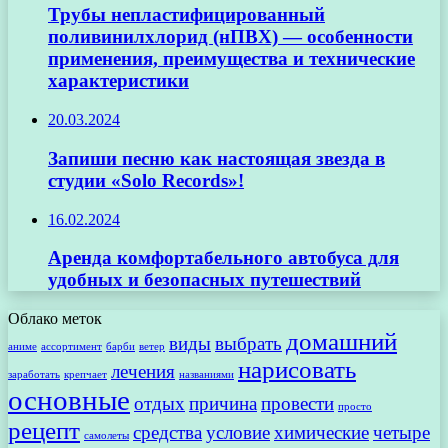
Трубы непластифицированный
поливинилхлорид (нПВХ) — особенности
применения, преимущества и технические
характеристики
20.03.2024
Запиши песню как настоящая звезда в
студии «Solo Records»!
16.02.2024
Аренда комфортабельного автобуса для
удобных и безопасных путешествий
Облако меток
домашний
виды
выбрать
аниме
ассортимент
барби
ветер
нарисовать
лечения
заработать
крепчает
названиями
основные
отдых
причина
провести
просто
рецепт
средства
условие
химические
четыре
самолеты