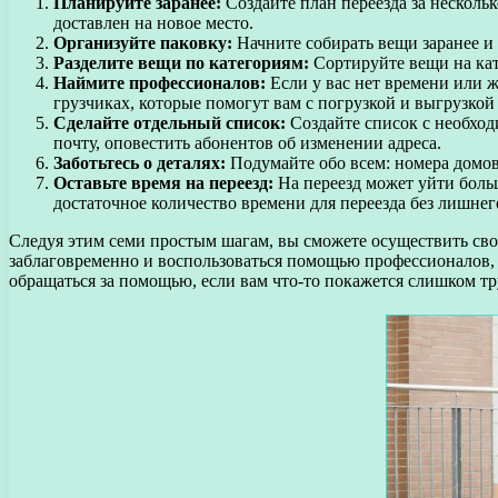
Планируйте заранее:
Создайте план переезда за нескольк
доставлен на новое место.
Организуйте паковку:
Начните собирать вещи заранее и
Разделите вещи по категориям:
Сортируйте вещи на кат
Наймите профессионалов:
Если у вас нет времени или ж
грузчиках, которые помогут вам с погрузкой и выгрузкой
Сделайте отдельный список:
Создайте список с необход
почту, оповестить абонентов об изменении адреса.
Заботьтесь о деталях:
Подумайте обо всем: номера домов,
Оставьте время на переезд:
На переезд может уйти больш
достаточное количество времени для переезда без лишне
Следуя этим семи простым шагам, вы сможете осуществить сво
заблаговременно и воспользоваться помощью профессионалов, о
обращаться за помощью, если вам что-то покажется слишком т