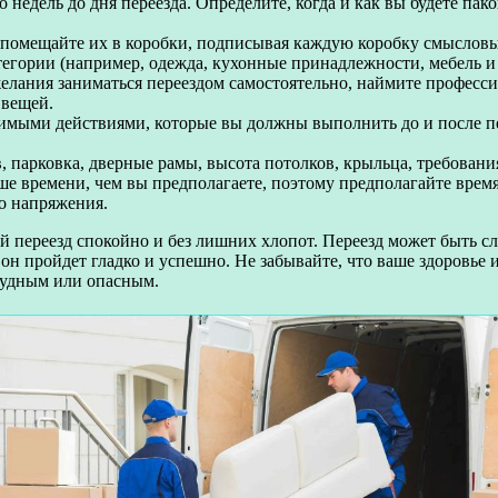
о недель до дня переезда. Определите, когда и как вы будете пак
 помещайте их в коробки, подписывая каждую коробку смысловым
егории (например, одежда, кухонные принадлежности, мебель и 
елания заниматься переездом самостоятельно, наймите професси
 вещей.
имыми действиями, которые вы должны выполнить до и после пе
 парковка, дверные рамы, высота потолков, крыльца, требовани
е времени, чем вы предполагаете, поэтому предполагайте время
го напряжения.
й переезд спокойно и без лишних хлопот. Переезд может быть с
н пройдет гладко и успешно. Не забывайте, что ваше здоровье 
рудным или опасным.