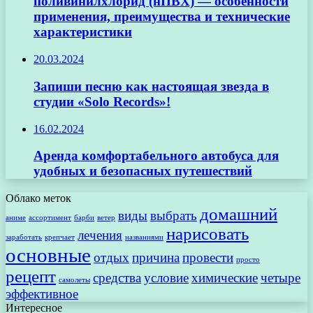
поливинилхлорид (нПВХ) — особенности
применения, преимущества и технические
характеристики
20.03.2024
Запиши песню как настоящая звезда в
студии «Solo Records»!
16.02.2024
Аренда комфортабельного автобуса для
удобных и безопасных путешествий
Облако меток
домашний
виды
выбрать
аниме
ассортимент
барби
ветер
нарисовать
лечения
заработать
крепчает
названиями
основные
отдых
причина
провести
просто
рецепт
средства
условие
химические
четыре
самолеты
эффективное
Интересное