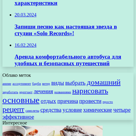
характеристики
20.03.2024
Запиши песню как настоящая звезда в
студии «Solo Records»!
16.02.2024
Аренда комфортабельного автобуса для
удобных и безопасных путешествий
Облако меток
домашний
виды
выбрать
аниме
ассортимент
барби
ветер
нарисовать
лечения
заработать
крепчает
названиями
основные
отдых
причина
провести
просто
рецепт
средства
условие
химические
четыре
самолеты
эффективное
Интересное