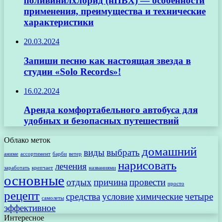
поливинилхлорид (нПВХ) — особенности
применения, преимущества и технические
характеристики
20.03.2024
Запиши песню как настоящая звезда в
студии «Solo Records»!
16.02.2024
Аренда комфортабельного автобуса для
удобных и безопасных путешествий
Облако меток
домашний
виды
выбрать
аниме
ассортимент
барби
ветер
нарисовать
лечения
заработать
крепчает
названиями
основные
отдых
причина
провести
просто
рецепт
средства
условие
химические
четыре
самолеты
эффективное
Интересное