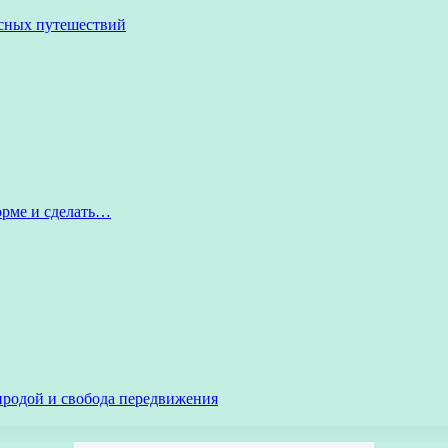
асных путешествий
орме и сделать…
иродой и свобода передвижения