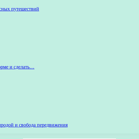
асных путешествий
орме и сделать…
иродой и свобода передвижения