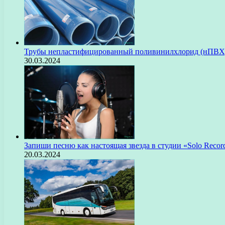
Трубы непластифицированный поливинилхлорид (нПВХ)
30.03.2024
Запиши песню как настоящая звезда в студии «Solo Recor
20.03.2024