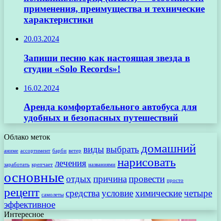
применения, преимущества и технические
характеристики
20.03.2024
Запиши песню как настоящая звезда в
студии «Solo Records»!
16.02.2024
Аренда комфортабельного автобуса для
удобных и безопасных путешествий
Облако меток
домашний
виды
выбрать
аниме
ассортимент
барби
ветер
нарисовать
лечения
заработать
крепчает
названиями
основные
отдых
причина
провести
просто
рецепт
средства
условие
химические
четыре
самолеты
эффективное
Интересное