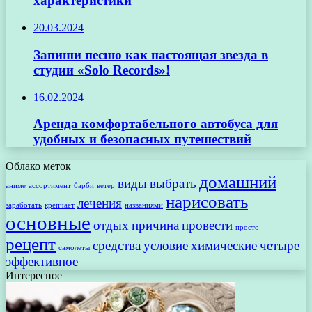
характеристики
20.03.2024
Запиши песню как настоящая звезда в
студии «Solo Records»!
16.02.2024
Аренда комфортабельного автобуса для
удобных и безопасных путешествий
Облако меток
домашний
виды
выбрать
аниме
ассортимент
барби
ветер
нарисовать
лечения
заработать
крепчает
названиями
основные
отдых
причина
провести
просто
рецепт
средства
условие
химические
четыре
самолеты
эффективное
Интересное