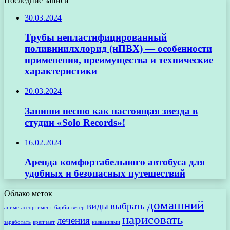
Последние записи
30.03.2024
Трубы непластифицированный
поливинилхлорид (нПВХ) — особенности
применения, преимущества и технические
характеристики
20.03.2024
Запиши песню как настоящая звезда в
студии «Solo Records»!
16.02.2024
Аренда комфортабельного автобуса для
удобных и безопасных путешествий
Облако меток
домашний
виды
выбрать
аниме
ассортимент
барби
ветер
нарисовать
лечения
заработать
крепчает
названиями