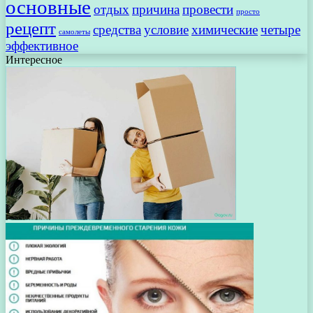
основные
отдых
причина
провести
просто
рецепт
средства
условие
химические
четыре
самолеты
эффективное
Интересное