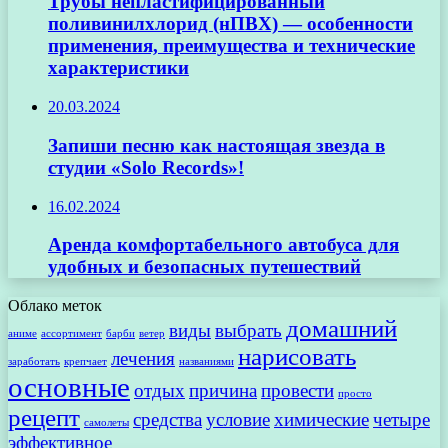
Трубы непластифицированный
поливинилхлорид (нПВХ) — особенности
применения, преимущества и технические
характеристики
20.03.2024
Запиши песню как настоящая звезда в
студии «Solo Records»!
16.02.2024
Аренда комфортабельного автобуса для
удобных и безопасных путешествий
Облако меток
домашний
виды
выбрать
аниме
ассортимент
барби
ветер
нарисовать
лечения
заработать
крепчает
названиями
основные
отдых
причина
провести
просто
рецепт
средства
условие
химические
четыре
самолеты
эффективное