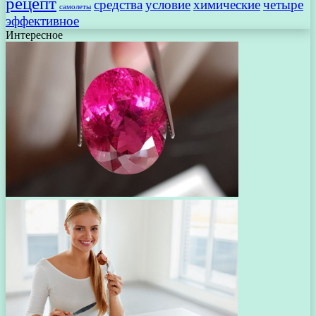
рецепт
средства
условие
химические
четыре
самолеты
эффективное
Интересное