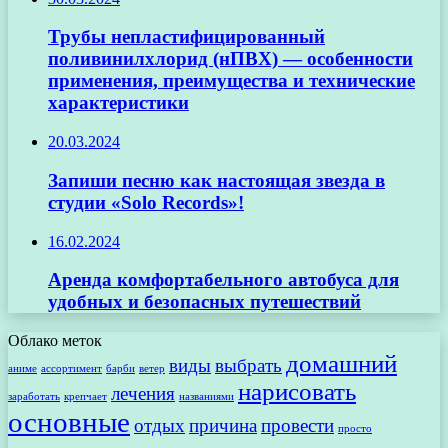
Трубы непластифицированный
поливинилхлорид (нПВХ) — особенности
применения, преимущества и технические
характеристики
20.03.2024
Запиши песню как настоящая звезда в
студии «Solo Records»!
16.02.2024
Аренда комфортабельного автобуса для
удобных и безопасных путешествий
Облако меток
домашний
виды
выбрать
аниме
ассортимент
барби
ветер
нарисовать
лечения
заработать
крепчает
названиями
основные
отдых
причина
провести
просто