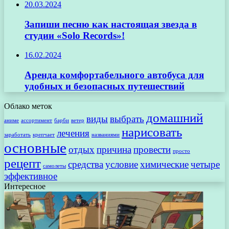
20.03.2024
Запиши песню как настоящая звезда в
студии «Solo Records»!
16.02.2024
Аренда комфортабельного автобуса для
удобных и безопасных путешествий
Облако меток
домашний
виды
выбрать
аниме
ассортимент
барби
ветер
нарисовать
лечения
заработать
крепчает
названиями
основные
отдых
причина
провести
просто
рецепт
средства
условие
химические
четыре
самолеты
эффективное
Интересное