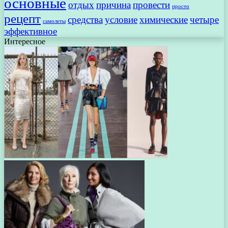
основные
отдых
причина
провести
просто
рецепт
средства
условие
химические
четыре
самолеты
эффективное
Интересное