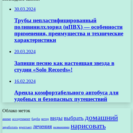
30.03.2024
Трубы непластифицированный
поливинилхлорид (нПВХ) — особенности
применения, преимущества и технические
характеристики
20.03.2024
Запиши песню как настоящая звезда в
студии «Solo Records»!
16.02.2024
Аренда комфортабельного автобуса для
удобных и безопасных путешествий
Облако меток
домашний
виды
выбрать
аниме
ассортимент
барби
ветер
нарисовать
лечения
заработать
крепчает
названиями