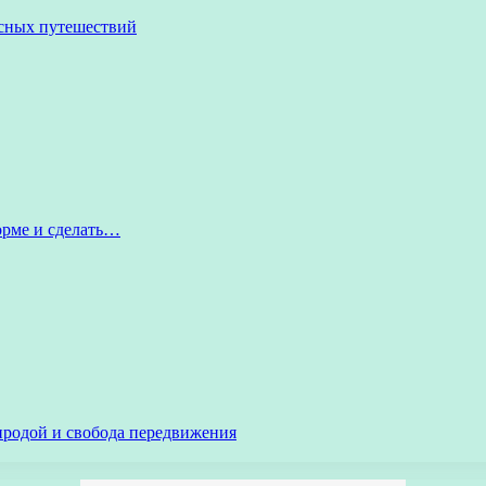
асных путешествий
орме и сделать…
иродой и свобода передвижения