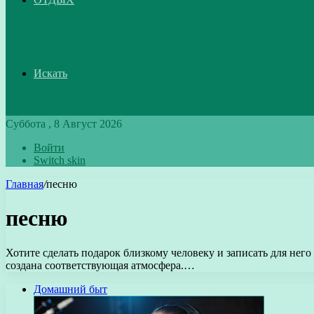
Искать
Суббота , 8 Август 2026
Войти
Switch skin
Главная
/
песню
песню
Хотите сделать подарок близкому человеку и записать для не
создана соответствующая атмосфера.…
Домашний быт