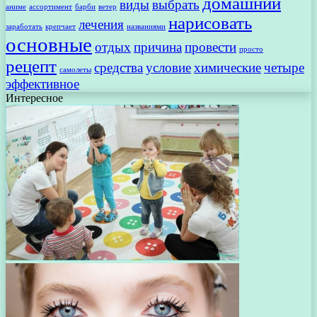
домашний
виды
выбрать
аниме
ассортимент
барби
ветер
нарисовать
лечения
заработать
крепчает
названиями
основные
отдых
причина
провести
просто
рецепт
средства
условие
химические
четыре
самолеты
эффективное
Интересное